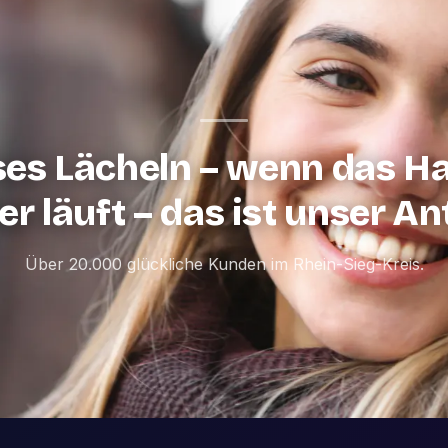
ses Lächeln – wenn das H
r läuft – das ist unser An
Über 20.000 glückliche Kunden im Rhein-Sieg-Kreis.