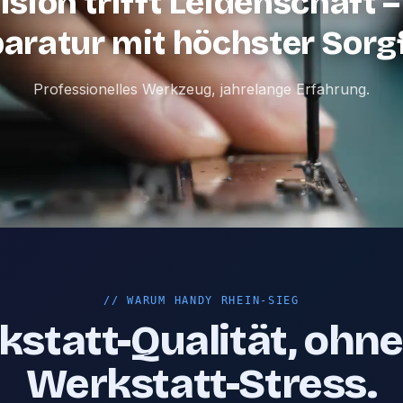
ision trifft Leidenschaft –
aratur mit höchster Sorgf
Professionelles Werkzeug, jahrelange Erfahrung.
//
WARUM HANDY RHEIN-SIEG
statt-Qualität, ohn
Werkstatt-Stress.