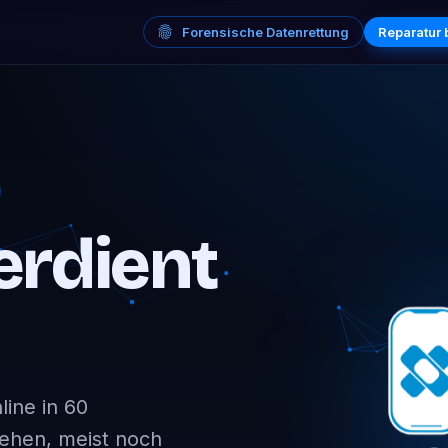
Forensische Datenrettung
Reparatur
erdient
ine in 60
sehen, meist noch