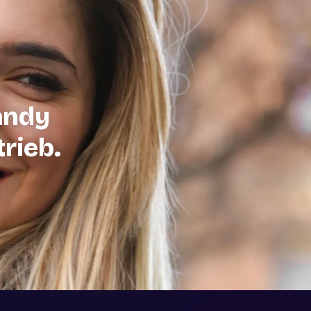
andy
trieb.