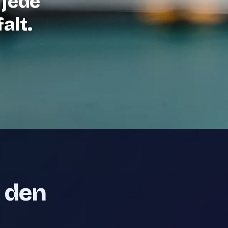
 jede
alt.
e den