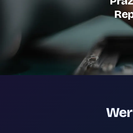
Präz
Rep
Werk