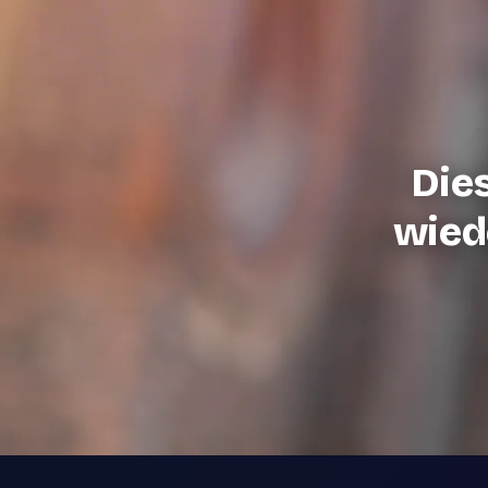
Die
wiede