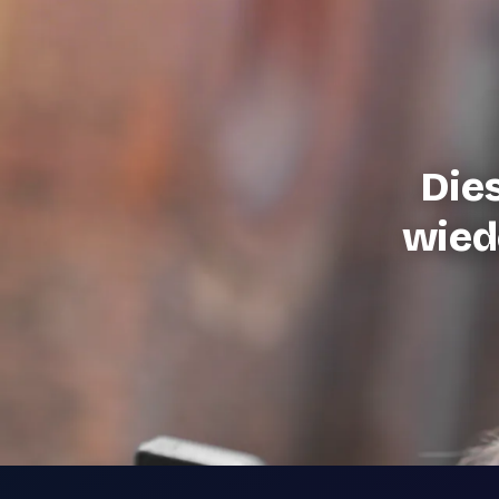
Die
wiede