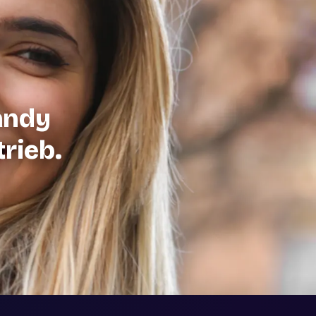
andy
trieb.