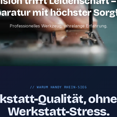
ision trifft Leidenschaft –
aratur mit höchster Sorgf
Professionelles Werkzeug, jahrelange Erfahrung.
//
WARUM HANDY RHEIN-SIEG
statt-Qualität, ohn
Werkstatt-Stress.