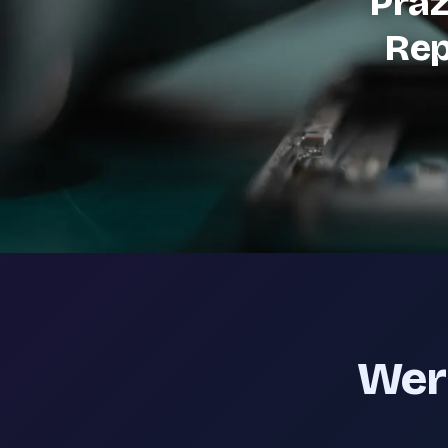
Präz
Rep
Werk