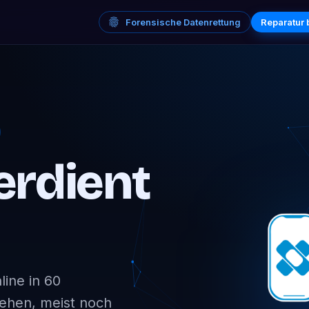
Forensische Datenrettung
Reparatur
erdient
ine in 60
sehen, meist noch