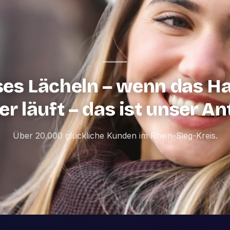
ses Lächeln – wenn das H
r läuft – das ist unser An
Über 20.000 glückliche Kunden im Rhein-Sieg-Kreis.