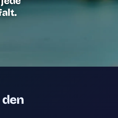
 jede
alt.
e den