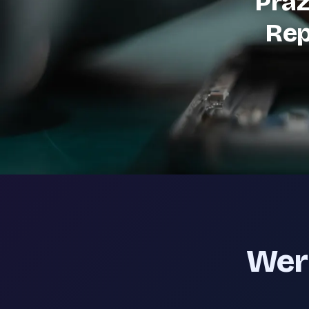
Präz
Rep
Werk