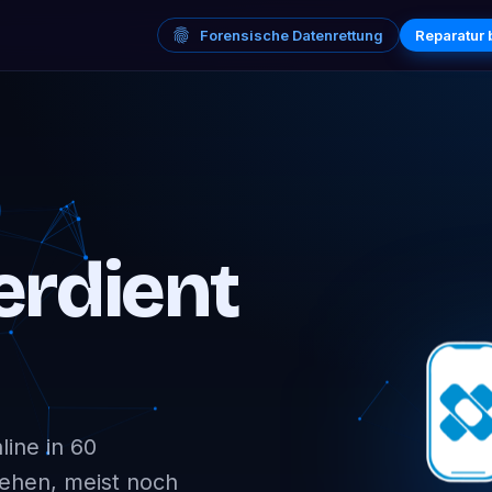
Forensische Datenrettung
Reparatur
erdient
ine in 60
sehen, meist noch