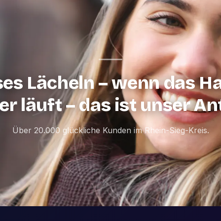
ses Lächeln – wenn das H
r läuft – das ist unser An
Über 20.000 glückliche Kunden im Rhein-Sieg-Kreis.