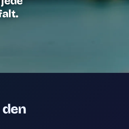
 jede
alt.
e den