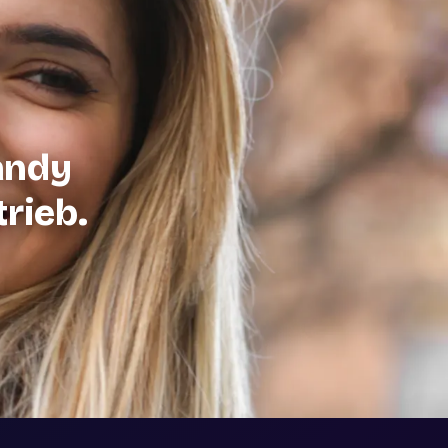
andy
trieb.