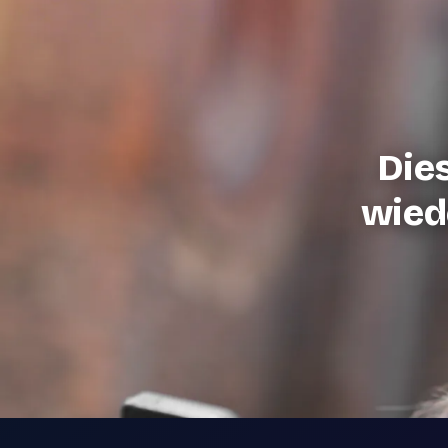
Die
wiede