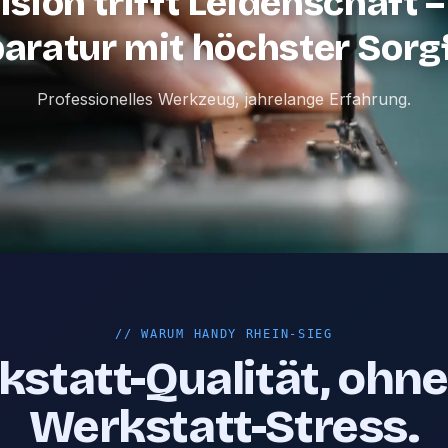
ision trifft Leidenschaft –
aratur mit höchster Sorgf
Professionelles Werkzeug, jahrelange Erfahrung.
//
WARUM HANDY RHEIN-SIEG
statt-Qualität, ohn
Werkstatt-Stress.