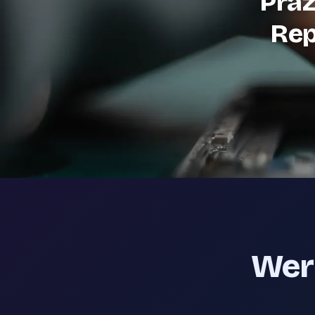
Präz
Rep
Werk