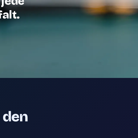
 jede
alt.
e den