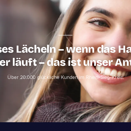
ses Lächeln – wenn das H
r läuft – das ist unser An
Über 20.000 glückliche Kunden im Rhein-Sieg-Kreis.