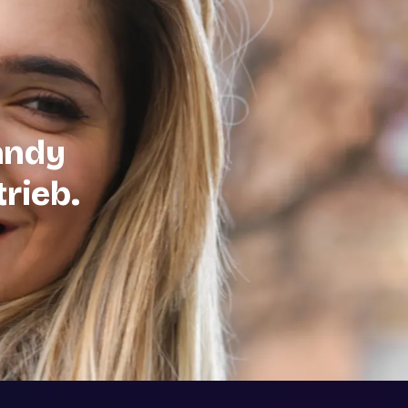
andy
trieb.