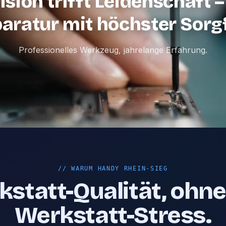
ision trifft Leidenschaft –
aratur mit höchster Sorgf
Professionelles Werkzeug, jahrelange Erfahrung.
//
WARUM HANDY RHEIN-SIEG
statt-Qualität, ohn
Werkstatt-Stress.