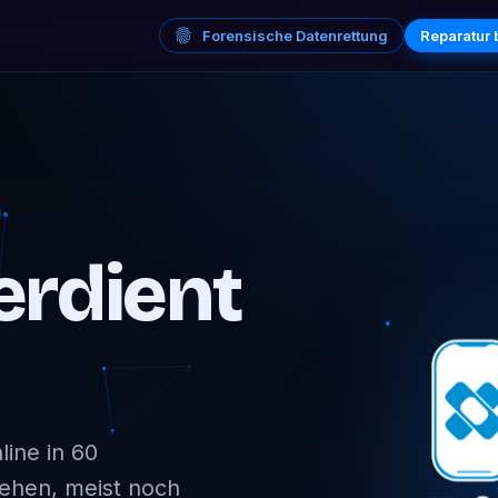
Forensische Datenrettung
Reparatur
erdient
ine in 60
sehen, meist noch