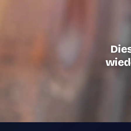
Die
wiede