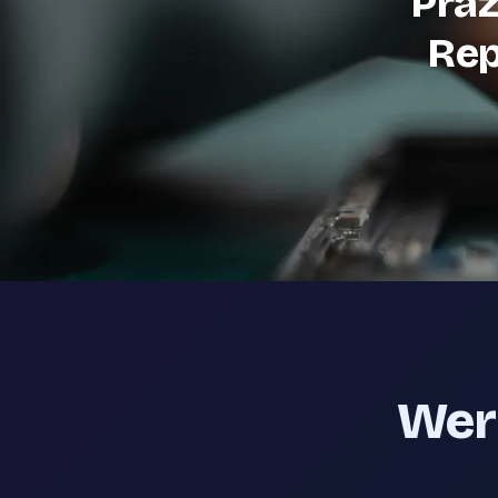
Präz
Rep
Werk