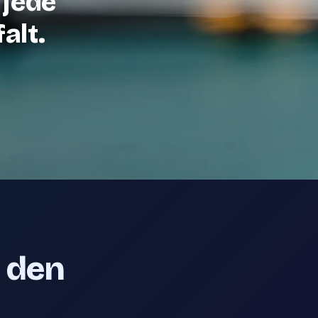
 jede
alt.
e den