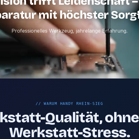
ision trifft Leidenschaft –
aratur mit höchster Sorgf
Professionelles Werkzeug, jahrelange Erfahrung.
//
WARUM HANDY RHEIN-SIEG
statt-Qualität, ohn
Werkstatt-Stress.