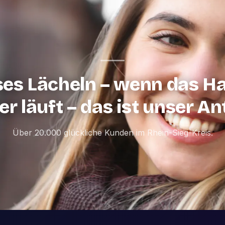
ses Lächeln – wenn das H
r läuft – das ist unser An
Über 20.000 glückliche Kunden im Rhein-Sieg-Kreis.