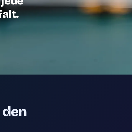
 jede
alt.
e den