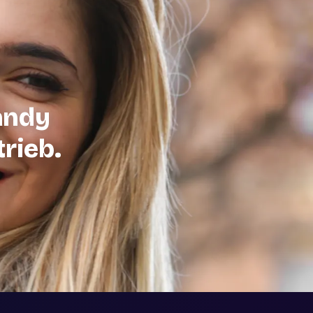
andy
trieb.