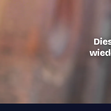
Die
wiede