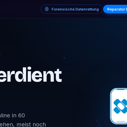
Forensische Datenrettung
Reparatur
erdient
ine in 60
sehen, meist noch