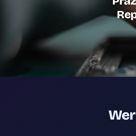
Präz
Rep
Werk