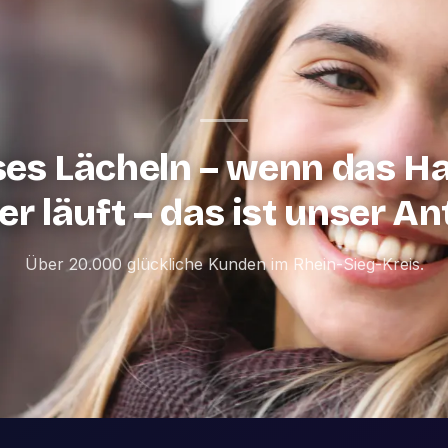
ses Lächeln – wenn das H
r läuft – das ist unser An
Über 20.000 glückliche Kunden im Rhein-Sieg-Kreis.