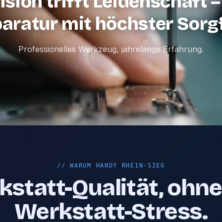
ision trifft Leidenschaft –
aratur mit höchster Sorgf
Professionelles Werkzeug, jahrelange Erfahrung.
//
WARUM HANDY RHEIN-SIEG
statt-Qualität, ohn
Werkstatt-Stress.